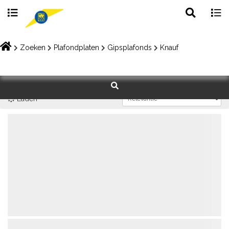
Toggle
Togg
search
navig
Skip
to
Zoeken
Plafondplaten
Gipsplafonds
Knauf
content
Laden