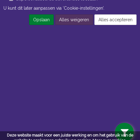
U kunt dit later aanpassen via ‘Cookie-instellingen’.
Opslaan
Alles weigeren
Alles accepteren
Openingstijden Kantoor
ma t/m vr 8:30 uur tot 17:00 uur
Openingstijden Magazijn
ma t/m vr 7:00 uur tot 16:30 uur
Navigatie
Algemene voorwaarden
Privacy
Deze website maakt voor een juiste werking en om het gebruik van de