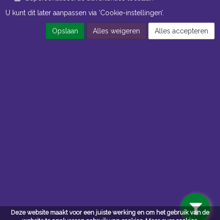
U kunt dit later aanpassen via ‘Cookie-instellingen’.
Opslaan
Alles weigeren
Alles accepteren
Openingstijden Kantoor
ma t/m vr 8:30 uur tot 17:00 uur
Openingstijden Magazijn
ma t/m vr 7:00 uur tot 16:30 uur
Navigatie
Algemene voorwaarden
Privacy
Deze website maakt voor een juiste werking en om het gebruik van de