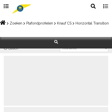
Toggle
Togg
search
navig
Skip
to
Zoeken
Plafondprofielen
Knauf CS
Horizontal Transition
content
Laden