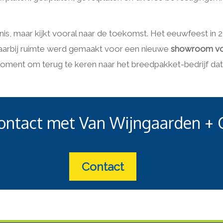
enis, maar kijkt vooral naar de toekomst. Het eeuwfeest in
waarbij ruimte werd gemaakt voor een nieuwe
showroom voo
oment om terug te keren naar het breedpakket-bedrijf dat 
ontact met Van Wijngaarden + 
Contact