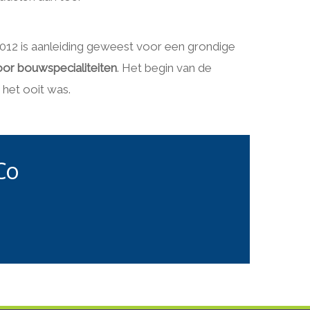
 2012 is aanleiding geweest voor een grondige
r bouwspecialiteiten
. Het begin van de
het ooit was.
Co