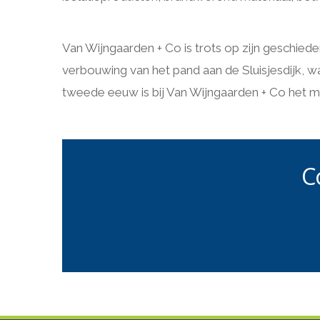
Van Wijngaarden + Co is trots op zijn geschied
verbouwing van het pand aan de Sluisjesdijk, 
tweede eeuw is bij Van Wijngaarden + Co het m
C