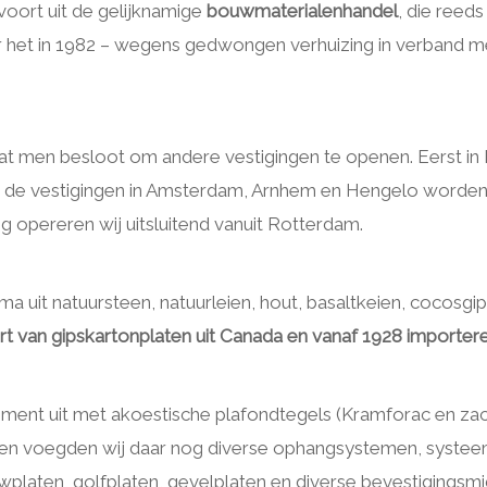
ort uit de gelijknamige
bouwmaterialenhandel
, die reeds
r het in 1982 – wegens gedwongen verhuizing in verband 
 dat men besloot om andere vestigingen te openen. Eerst i
en de vestigingen in Amsterdam, Arnhem en Hengelo worde
opereren wij uitsluitend vanuit Rotterdam.
a uit natuursteen, natuurleien, hout, basaltkeien, cocosgip
 van gipskartonplaten uit Canada en vanaf 1928 importeren 
timent uit met akoestische plafondtegels (Kramforac en zac
heden voegden wij daar nog diverse ophangsystemen, systee
platen, golfplaten, gevelplaten en diverse bevestigingsmi