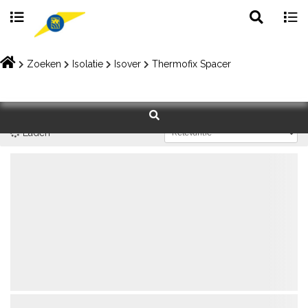
Toggle
Togg
search
navig
Skip
to
Zoeken
Isolatie
Isover
Thermofix Spacer
content
Laden