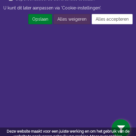
U kunt dit later aanpassen via ‘Cookie-instellingen’.
Opslaan
Alles weigeren
Alles accepteren
Openingstijden Kantoor
ma t/m vr 8:30 uur tot 17:00 uur
Openingstijden Magazijn
ma t/m vr 7:00 uur tot 16:30 uur
Navigatie
Algemene voorwaarden
Privacy
Deze website maakt voor een juiste werking en om het gebruik van de