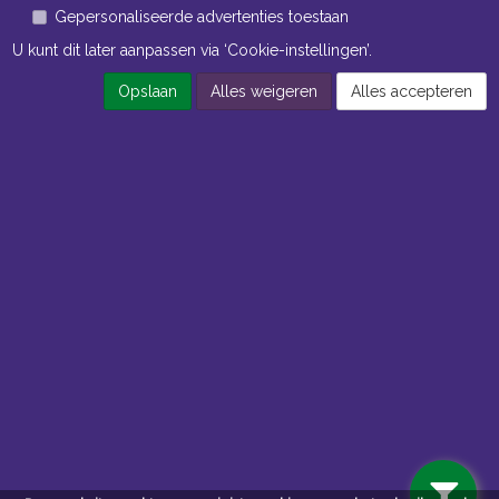
Gepersonaliseerde advertenties toestaan
U kunt dit later aanpassen via ‘Cookie-instellingen’.
Opslaan
Alles weigeren
Alles accepteren
Openingstijden Kantoor
ma t/m vr 8:30 uur tot 17:00 uur
Openingstijden Magazijn
ma t/m vr 7:00 uur tot 16:30 uur
Navigatie
Algemene voorwaarden
Privacy