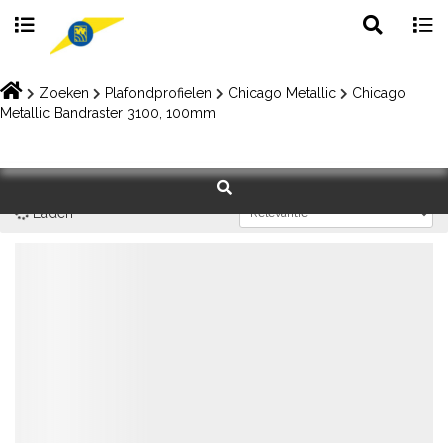
Toggle
Togg
search
navig
Skip
to
Zoeken
Plafondprofielen
Chicago Metallic
Chicago
content
Metallic Bandraster 3100, 100mm
Laden