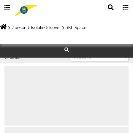
Toggle
Togg
search
navig
Skip
to
Zoeken
Isolatie
Isover
RKL Spacer
content
Laden