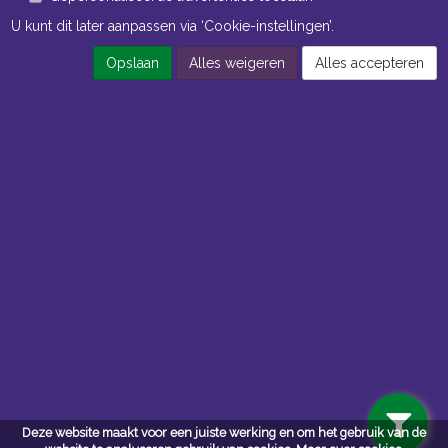
U kunt dit later aanpassen via ‘Cookie-instellingen’.
Opslaan
Alles weigeren
Alles accepteren
Openingstijden Kantoor
ma t/m vr 8:30 uur tot 17:00 uur
Openingstijden Magazijn
ma t/m vr 7:00 uur tot 16:30 uur
Navigatie
Algemene voorwaarden
Privacy
Deze website maakt voor een juiste werking en om het gebruik van de