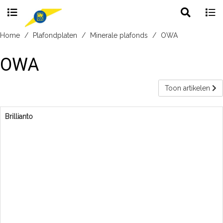
Toggle
Togg
search
navig
Skip
Home
Plafondplaten
Minerale plafonds
OWA
to
content
OWA
Toon artikelen
Brillianto