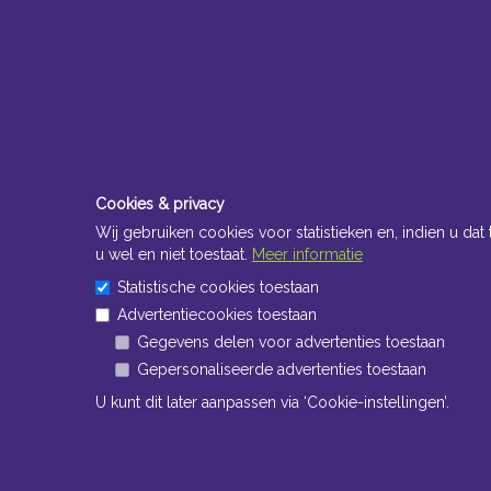
Cookies & privacy
Wij gebruiken cookies voor statistieken en, indien u dat 
u wel en niet toestaat.
Meer informatie
Statistische cookies toestaan
Advertentiecookies toestaan
Gegevens delen voor advertenties toestaan
Gepersonaliseerde advertenties toestaan
Openingstijden Kantoor
U kunt dit later aanpassen via ‘Cookie-instellingen’.
ma t/m vr 8:30 uur tot 17:00 uur
Openingstijden Magazijn