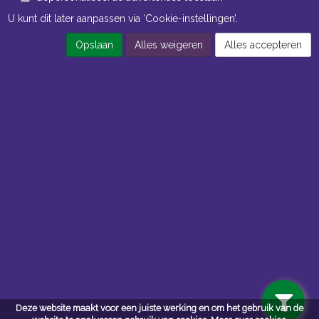
U kunt dit later aanpassen via ‘Cookie-instellingen’.
Opslaan
Alles weigeren
Alles accepteren
Openingstijden Kantoor
ma t/m vr 8:30 uur tot 17:00 uur
Openingstijden Magazijn
ma t/m vr 7:00 uur tot 16:30 uur
Navigatie
Algemene voorwaarden
Privacy
Deze website maakt voor een juiste werking en om het gebruik van de