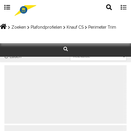
Toggle
Togg
search
navig
Skip
to
Zoeken
Plafondprofielen
Knauf CS
Perimeter Trim
content
Laden