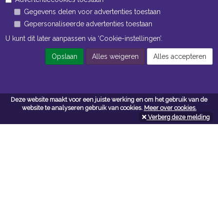
Openingstijden Magazijn
Gegevens delen voor advertenties toestaan
Gepersonaliseerde advertenties toestaan
ma t/m vr 7:00 uur tot 16:30 uur
U kunt dit later aanpassen via ‘Cookie-instellingen’.
Opslaan
Alles weigeren
Alles accepteren
Navigatie
Algemene voorwaarden
Privacy
Deze website maakt voor een juiste werking en om het gebruik van de
website te analyseren gebruik van cookies.
Meer over cookies.
Cookiebeleid
Verberg deze melding
Cookie-instellingen
Contactformulier
Contact
Neem bij vragen en/of opmerkingen contact met ons op:
Van Wijngaarden + Co B.V.
vanwijngaardenenco.com
Tel:
0104281444