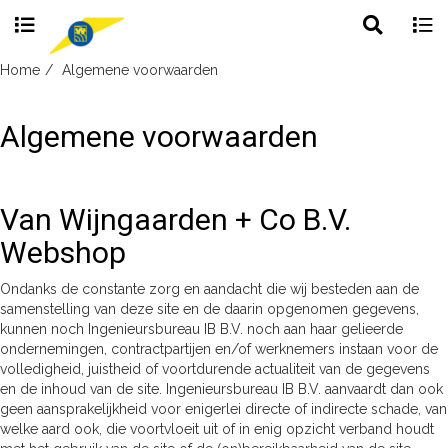
Toggle
Togg
search
navig
Skip
Home
Algemene voorwaarden
to
content
Algemene voorwaarden
Van Wijngaarden + Co B.V.
Webshop
Ondanks de constante zorg en aandacht die wij besteden aan de
samenstelling van deze site en de daarin opgenomen gegevens,
kunnen noch Ingenieursbureau IB B.V. noch aan haar gelieerde
ondernemingen, contractpartijen en/of werknemers instaan voor de
volledigheid, juistheid of voortdurende actualiteit van de gegevens
en de inhoud van de site. Ingenieursbureau IB B.V. aanvaardt dan ook
geen aansprakelijkheid voor enigerlei directe of indirecte schade, van
welke aard ook, die voortvloeit uit of in enig opzicht verband houdt