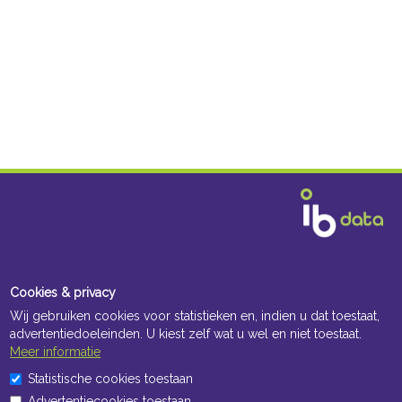
Cookies & privacy
Wij gebruiken cookies voor statistieken en, indien u dat toestaat,
advertentiedoeleinden. U kiest zelf wat u wel en niet toestaat.
Openingstijden Kantoor
Meer informatie
ma t/m vr 8:30 uur tot 17:00 uur
Statistische cookies toestaan
Advertentiecookies toestaan