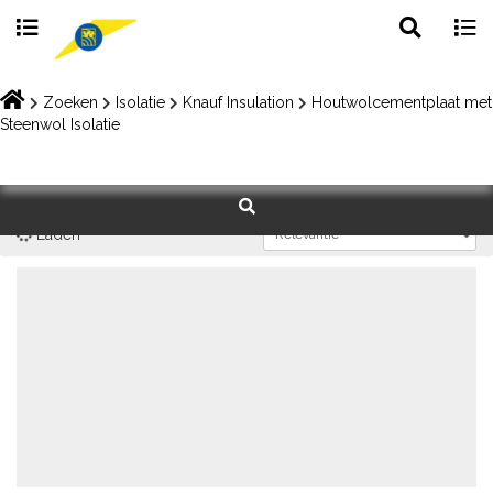
Toggle
Togg
search
navig
Skip
to
Zoeken
Isolatie
Knauf Insulation
Houtwolcementplaat met
content
Steenwol Isolatie
Laden