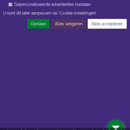
Gepersonaliseerde advertenties toestaan
U kunt dit later aanpassen via ‘Cookie-instellingen’.
Opslaan
Alles weigeren
Alles accepteren
Openingstijden Kantoor
ma t/m vr 8:30 uur tot 17:00 uur
Openingstijden Magazijn
ma t/m vr 7:00 uur tot 16:30 uur
Navigatie
Algemene voorwaarden
Privacy