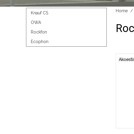
Home
Knauf CS
OWA
Roc
Rockfon
Ecophon
Akoesti