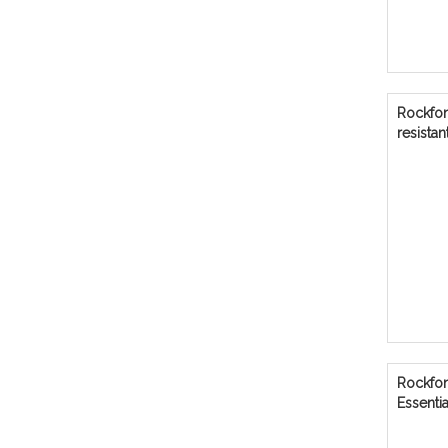
Rockfon
resistan
Rockfo
Essentia