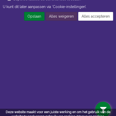
U kunt dit later aanpassen via ‘Cookie-instellingen’.
Opslaan
Alles weigeren
Alles accepteren
Openingstijden Kantoor
ma t/m vr 8:30 uur tot 17:00 uur
Openingstijden Magazijn
ma t/m vr 7:00 uur tot 16:30 uur
Navigatie
Algemene voorwaarden
Privacy
Deze website maakt voor een juiste werking en om het gebruik van de