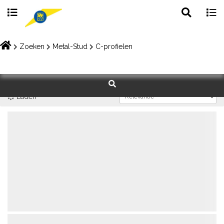
Toggle
Togg
search
navig
Skip
to
Zoeken
Metal-Stud
C-profielen
content
Laden