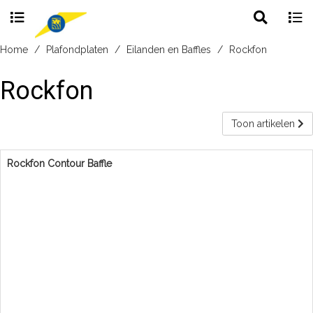
Toggle
Togg
search
navig
Skip
Home
Plafondplaten
Eilanden en Baffles
Rockfon
to
content
Rockfon
Toon artikelen
Rockfon Contour Baffle