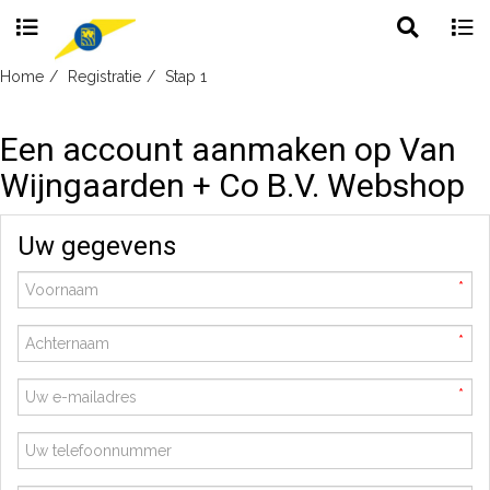
Toggle
Togg
search
navig
Skip
Home
Registratie
Stap 1
to
content
Een account aanmaken op Van
Wijngaarden + Co B.V. Webshop
Uw gegevens
*
*
*