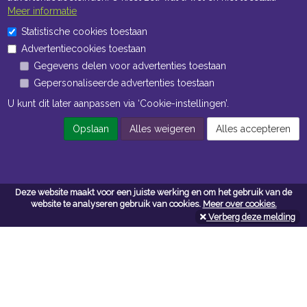
Meer informatie
ma t/m vr 8:30 uur tot 17:00 uur
Statistische cookies toestaan
Advertentiecookies toestaan
Openingstijden Magazijn
Gegevens delen voor advertenties toestaan
ma t/m vr 7:00 uur tot 16:30 uur
Gepersonaliseerde advertenties toestaan
U kunt dit later aanpassen via ‘Cookie-instellingen’.
Navigatie
Opslaan
Alles weigeren
Alles accepteren
Algemene voorwaarden
Privacy
Deze website maakt voor een juiste werking en om het gebruik van de
Cookiebeleid
website te analyseren gebruik van cookies.
Meer over cookies.
Cookie-instellingen
Verberg deze melding
Contactformulier
Contact
Neem bij vragen en/of opmerkingen contact met ons op: