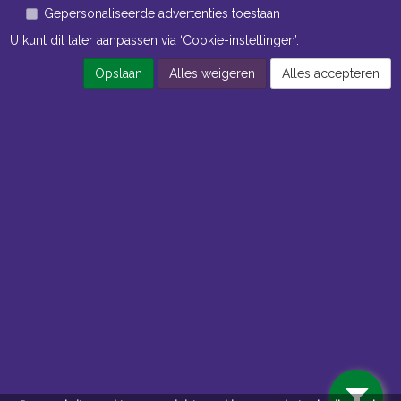
Gepersonaliseerde advertenties toestaan
U kunt dit later aanpassen via ‘Cookie-instellingen’.
Opslaan
Alles weigeren
Alles accepteren
Openingstijden Kantoor
ma t/m vr 8:30 uur tot 17:00 uur
Openingstijden Magazijn
ma t/m vr 7:00 uur tot 16:30 uur
Navigatie
Algemene voorwaarden
Privacy