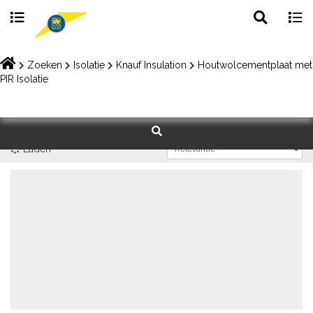
Toggle
Togg
search
navig
Skip
to
Zoeken
Isolatie
Knauf Insulation
Houtwolcementplaat met
content
PIR Isolatie
Laden