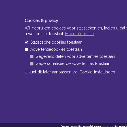
Cookies & privacy
Wij gebruiken cookies voor statistieken en, indien u dat 
u wel en niet toestaat.
Meer informatie
Statistische cookies toestaan
Advertentiecookies toestaan
Gegevens delen voor advertenties toestaan
Gepersonaliseerde advertenties toestaan
Openingstijden Kantoor
U kunt dit later aanpassen via ‘Cookie-instellingen’.
ma t/m vr 8:30 uur tot 17:00 uur
Openingstijden Magazijn
ma t/m vr 7:00 uur tot 16:30 uur
Navigatie
Conta
Deze website maakt voor een juiste werk