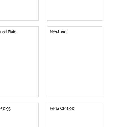
ard Plain
Newtone
P 0.95
Perla OP 1.00