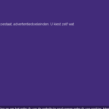
toestaat, advertentiedoeleinden. U kiest zelf wat
ct
ing en om het gebruik van de website te analyseren gebruik van cookies.
Meer