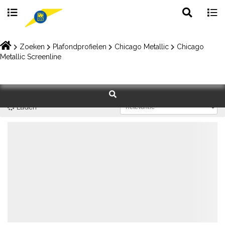
Toggle
Togg
search
navig
Skip
to
Zoeken
Plafondprofielen
Chicago Metallic
Chicago
content
Metallic Screenline
Laden