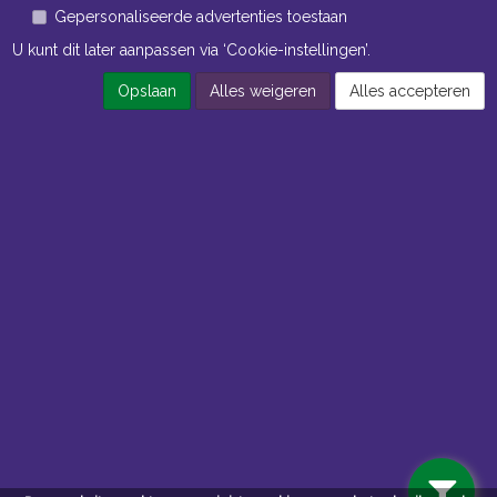
Gepersonaliseerde advertenties toestaan
U kunt dit later aanpassen via ‘Cookie-instellingen’.
Opslaan
Alles weigeren
Alles accepteren
Openingstijden Kantoor
ma t/m vr 8:30 uur tot 17:00 uur
Openingstijden Magazijn
ma t/m vr 7:00 uur tot 16:30 uur
Navigatie
Algemene voorwaarden
Privacy