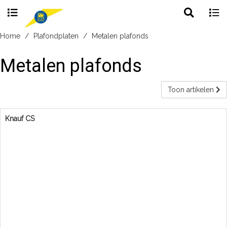
Toggle
Togg
search
navig
Skip
Home
Plafondplaten
Metalen plafonds
to
content
Metalen plafonds
Toon artikelen
Knauf CS