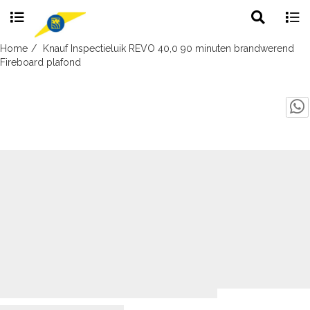
Toggle
Togg
search
navig
Skip
Home
Knauf Inspectieluik REVO 40,0 90 minuten brandwerend
to
Fireboard plafond
content