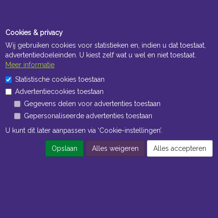
Cookies & privacy
Wij gebruiken cookies voor statistieken en, indien u dat toestaat,
advertentiedoeleinden. U kiest zelf wat u wel en niet toestaat.
Meer informatie
Openingstijden Kantoor
Statistische cookies toestaan
ma t/m vr 8:30 uur tot 17:00 uur
Advertentiecookies toestaan
Gegevens delen voor advertenties toestaan
Openingstijden Magazijn
Gepersonaliseerde advertenties toestaan
ma t/m vr 7:00 uur tot 16:30 uur
U kunt dit later aanpassen via ‘Cookie-instellingen’.
Opslaan
Alles weigeren
Alles accepteren
Navigatie
Algemene voorwaarden
Privacy
Cookiebeleid