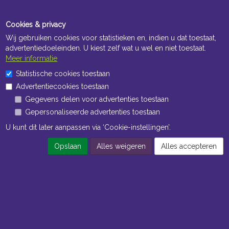
Cookies & privacy
Wij gebruiken cookies voor statistieken en, indien u dat toestaat,
advertentiedoeleinden. U kiest zelf wat u wel en niet toestaat.
Meer informatie
Openingstijden Kantoor
Statistische cookies toestaan
ma t/m vr 8:30 uur tot 17:00 uur
Advertentiecookies toestaan
Gegevens delen voor advertenties toestaan
Openingstijden Magazijn
Gepersonaliseerde advertenties toestaan
ma t/m vr 7:00 uur tot 16:30 uur
U kunt dit later aanpassen via ‘Cookie-instellingen’.
Opslaan
Alles weigeren
Alles accepteren
Navigatie
Algemene voorwaarden
Privacy
Cookiebeleid
Cookie-instellingen