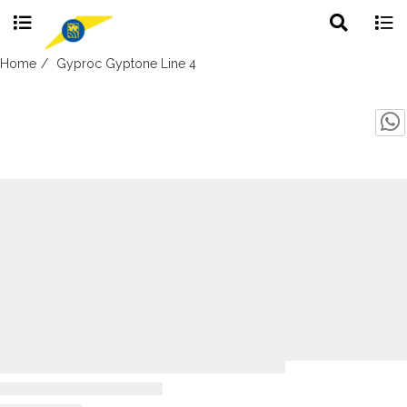
Toggle
Togg
search
navig
Skip
Home
Gyproc Gyptone Line 4
to
content