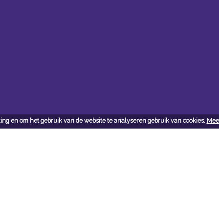
ing en om het gebruik van de website te analyseren gebruik van cookies.
Meer
ct
j vragen en/of opmerkingen
 met ons op: