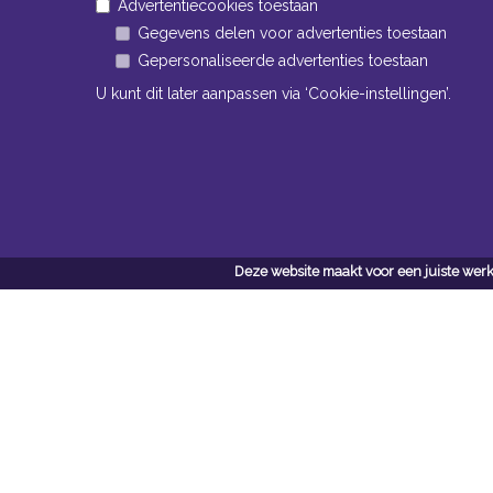
Advertentiecookies toestaan
Gegevens delen voor advertenties toestaan
Gepersonaliseerde advertenties toestaan
U kunt dit later aanpassen via ‘Cookie-instellingen’.
Openingstijden Kantoor
ma t/m vr 8:30 uur tot 17:00 uur
Deze website maakt voor een juiste werk
Openingstijden Magazijn
ma t/m vr 7:00 uur tot 16:30 uur
Navigatie
Conta
Neem bi
Algemene voorwaarden
contact
Privacy