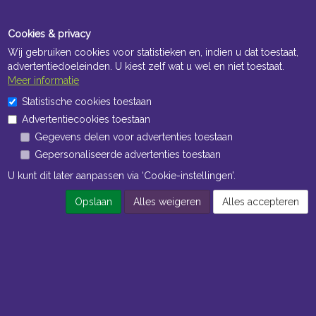
Cookies & privacy
Wij gebruiken cookies voor statistieken en, indien u dat toestaat,
advertentiedoeleinden. U kiest zelf wat u wel en niet toestaat.
Meer informatie
Openingstijden Kantoor
Statistische cookies toestaan
ma t/m vr 8:30 uur tot 17:00 uur
Advertentiecookies toestaan
Gegevens delen voor advertenties toestaan
Openingstijden Magazijn
Gepersonaliseerde advertenties toestaan
ma t/m vr 7:00 uur tot 16:30 uur
U kunt dit later aanpassen via ‘Cookie-instellingen’.
Opslaan
Alles weigeren
Alles accepteren
Navigatie
Algemene voorwaarden
Privacy
Cookiebeleid
Cookie-instellingen