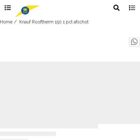
Toggle
Togg
search
navig
Skip
Home
Knauf Rooftherm 150 1 pct afschot
to
content