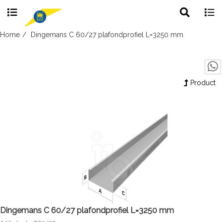
Toggle
Togg
search
navig
Skip
Home
Dingemans C 60/27 plafondprofiel L=3250 mm
to
content
Product
Dingemans C 60/27 plafondprofiel L=3250 mm