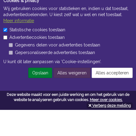
Cookies & privacy
Wij gebruiken cookies voor statistieken en, indien u dat toestaat,
advertentiedoeleinden. U kiest zelf wat u wel en niet toestaat.
Meer informatie
Statistische cookies toestaan
Openingstijden Kantoor
Advertentiecookies toestaan
ma t/m vr 8:30 uur tot 17:00 uur
Gegevens delen voor advertenties toestaan
Gepersonaliseerde advertenties toestaan
Openingstijden Magazijn
U kunt dit later aanpassen via ‘Cookie-instellingen’.
ma t/m vr 7:00 uur tot 16:30 uur
Opslaan
Alles weigeren
Alles accepteren
Navigatie
Deze website maakt voor een juiste werking en om het gebruik van de
website te analyseren gebruik van cookies.
Meer over cookies.
Algemene voorwaarden
Verberg deze melding
Privacy
Cookiebeleid
Cookie-instellingen