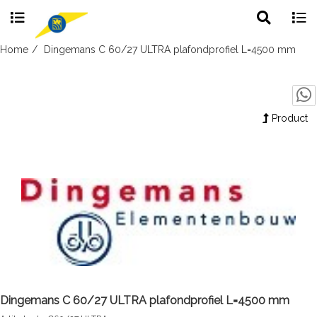
Toggle
Togg
search
navig
Skip
Home
Dingemans C 60/27 ULTRA plafondprofiel L=4500 mm
to
content
Product
Dingemans C 60/27 ULTRA plafondprofiel L=4500 mm