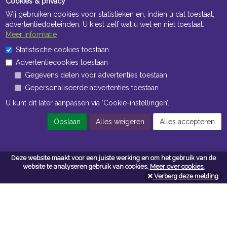
Cookies & privacy
Wij gebruiken cookies voor statistieken en, indien u dat toestaat,
advertentiedoeleinden. U kiest zelf wat u wel en niet toestaat.
Meer informatie
Statistische cookies toestaan
Openingstijden Kantoor
Advertentiecookies toestaan
ma t/m vr 8:30 uur tot 17:00 uur
Gegevens delen voor advertenties toestaan
Gepersonaliseerde advertenties toestaan
Openingstijden Magazijn
U kunt dit later aanpassen via ‘Cookie-instellingen’.
ma t/m vr 7:00 uur tot 16:30 uur
Opslaan
Alles weigeren
Alles accepteren
Navigatie
Deze website maakt voor een juiste werking en om het gebruik van de
website te analyseren gebruik van cookies.
Meer over cookies.
Algemene voorwaarden
Verberg deze melding
Privacy
Cookiebeleid
Cookie-instellingen