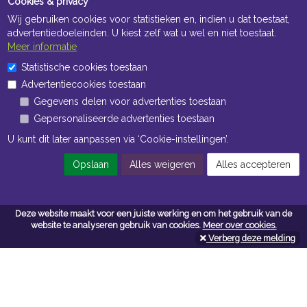
Cookies & privacy
Wij gebruiken cookies voor statistieken en, indien u dat toestaat,
advertentiedoeleinden. U kiest zelf wat u wel en niet toestaat.
Meer informatie
Statistische cookies toestaan
Openingstijden Kantoor
Advertentiecookies toestaan
ma t/m vr 8:30 uur tot 17:00 uur
Gegevens delen voor advertenties toestaan
Gepersonaliseerde advertenties toestaan
Openingstijden Magazijn
U kunt dit later aanpassen via ‘Cookie-instellingen’.
ma t/m vr 7:00 uur tot 16:30 uur
Opslaan
Alles weigeren
Alles accepteren
Navigatie
Deze website maakt voor een juiste werking en om het gebruik van de
website te analyseren gebruik van cookies.
Meer over cookies.
Algemene voorwaarden
Verberg deze melding
Privacy
Cookiebeleid
Cookie-instellingen