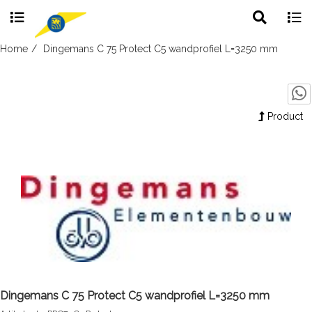
Toggle
Togg
search
navig
Skip
Home
Dingemans C 75 Protect C5 wandprofiel L=3250 mm
to
content
Product
Dingemans C 75 Protect C5 wandprofiel L=3250 mm