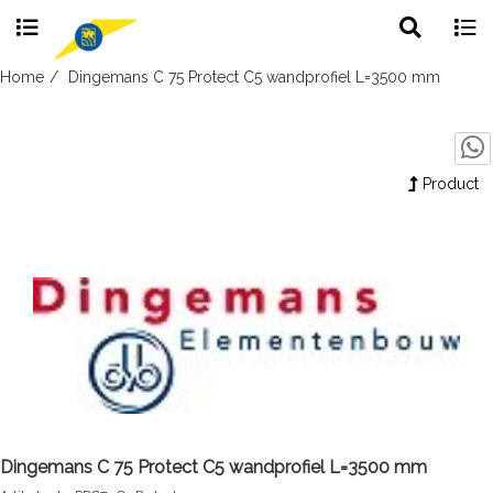
Toggle
Togg
search
navig
Skip
Home
Dingemans C 75 Protect C5 wandprofiel L=3500 mm
to
content
Product
Dingemans C 75 Protect C5 wandprofiel L=3500 mm