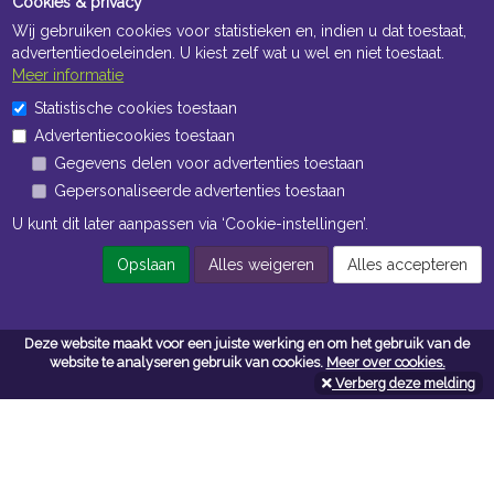
Cookies & privacy
Wij gebruiken cookies voor statistieken en, indien u dat toestaat,
advertentiedoeleinden. U kiest zelf wat u wel en niet toestaat.
Meer informatie
Statistische cookies toestaan
Openingstijden Kantoor
Advertentiecookies toestaan
ma t/m vr 8:30 uur tot 17:00 uur
Gegevens delen voor advertenties toestaan
Gepersonaliseerde advertenties toestaan
Openingstijden Magazijn
U kunt dit later aanpassen via ‘Cookie-instellingen’.
ma t/m vr 7:00 uur tot 16:30 uur
Opslaan
Alles weigeren
Alles accepteren
Navigatie
Deze website maakt voor een juiste werking en om het gebruik van de
website te analyseren gebruik van cookies.
Meer over cookies.
Algemene voorwaarden
Verberg deze melding
Privacy
Cookiebeleid
Cookie-instellingen