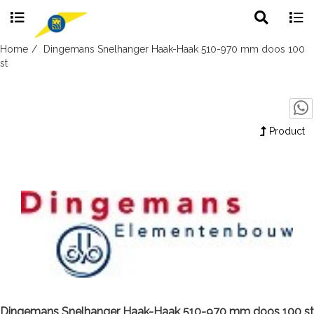
Toggle
Togg
search
navig
Skip
Home
Dingemans Snelhanger Haak-Haak 510-970 mm doos 100
to
st
content
Product
Dingemans Snelhanger Haak-Haak 510-970 mm doos 100 st