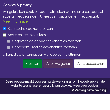
Cookies & privacy
Wij gebruiken cookies voor statistieken en, indien u dat toestaat,
advertentiedoeleinden. U kiest zelf wat u wel en niet toestaat.
Meer informatie
Statistische cookies toestaan
Openingstijden Kantoor
Advertentiecookies toestaan
ma t/m vr 8:30 uur tot 17:00 uur
Gegevens delen voor advertenties toestaan
Gepersonaliseerde advertenties toestaan
Openingstijden Magazijn
U kunt dit later aanpassen via ‘Cookie-instellingen’.
ma t/m vr 7:00 uur tot 16:30 uur
Opslaan
Alles weigeren
Alles accepteren
Navigatie
Deze website maakt voor een juiste werking en om het gebruik van de
website te analyseren gebruik van cookies.
Meer over cookies.
Algemene voorwaarden
Verberg deze melding
Privacy
Cookiebeleid
Cookie-instellingen