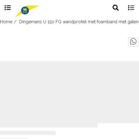
Toggle
Togg
search
navig
Skip
Home
Dingemans U 150 FG wandprofiel met foamband met gaten
to
content