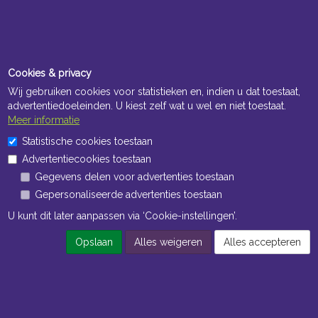
Cookies & privacy
Wij gebruiken cookies voor statistieken en, indien u dat toestaat,
advertentiedoeleinden. U kiest zelf wat u wel en niet toestaat.
Meer informatie
Openingstijden Kantoor
Statistische cookies toestaan
ma t/m vr 8:30 uur tot 17:00 uur
Advertentiecookies toestaan
Gegevens delen voor advertenties toestaan
Openingstijden Magazijn
Gepersonaliseerde advertenties toestaan
ma t/m vr 7:00 uur tot 16:30 uur
U kunt dit later aanpassen via ‘Cookie-instellingen’.
Opslaan
Alles weigeren
Alles accepteren
Navigatie
Algemene voorwaarden
Privacy