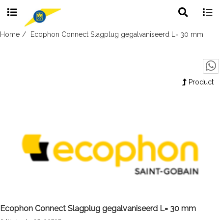
Toggle
Togg
search
navig
Skip
Home
Ecophon Connect Slagplug gegalvaniseerd L= 30 mm
to
content
Product
Ecophon Connect Slagplug gegalvaniseerd L= 30 mm