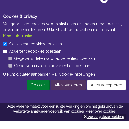
Cookies & privacy
Wij gebruiken cookies voor statistieken en, indien u dat toestaat,
advertentiedoeleinden. U kiest zelf wat u wel en niet toestaat.
Meer informatie
Statistische cookies toestaan
Openingstijden Kantoor
Advertentiecookies toestaan
ma t/m vr 8:30 uur tot 17:00 uur
Gegevens delen voor advertenties toestaan
Gepersonaliseerde advertenties toestaan
Openingstijden Magazijn
U kunt dit later aanpassen via ‘Cookie-instellingen’.
ma t/m vr 7:00 uur tot 16:30 uur
Opslaan
Alles weigeren
Alles accepteren
Navigatie
Deze website maakt voor een juiste werking en om het gebruik van de
Algemene voorwaarden
website te analyseren gebruik van cookies.
Meer over cookies.
Verberg deze melding
Privacy
Cookiebeleid