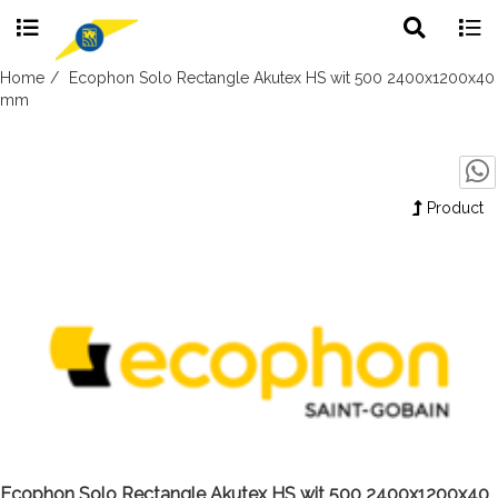
Toggle
Togg
search
navig
Skip
Home
Ecophon Solo Rectangle Akutex HS wit 500 2400x1200x40
to
mm
content
Product
Ecophon Solo Rectangle Akutex HS wit 500 2400x1200x40