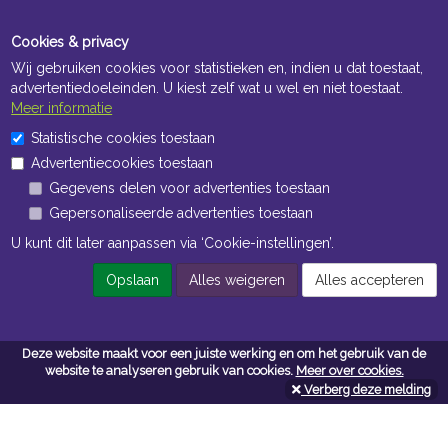
Cookies & privacy
Wij gebruiken cookies voor statistieken en, indien u dat toestaat,
advertentiedoeleinden. U kiest zelf wat u wel en niet toestaat.
Meer informatie
Statistische cookies toestaan
Openingstijden Kantoor
Advertentiecookies toestaan
ma t/m vr 8:30 uur tot 17:00 uur
Gegevens delen voor advertenties toestaan
Gepersonaliseerde advertenties toestaan
Openingstijden Magazijn
U kunt dit later aanpassen via ‘Cookie-instellingen’.
ma t/m vr 7:00 uur tot 16:30 uur
Opslaan
Alles weigeren
Alles accepteren
Navigatie
Deze website maakt voor een juiste werking en om het gebruik van de
website te analyseren gebruik van cookies.
Meer over cookies.
Algemene voorwaarden
Verberg deze melding
Privacy
Cookiebeleid