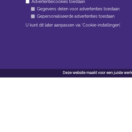
Advertentiecookies toestaan
Gegevens delen voor advertenties toestaan
Gepersonaliseerde advertenties toestaan
U kunt dit later aanpassen via ‘Cookie-instellingen’.
Openingstijden Kantoor
ma t/m vr 8:30 uur tot 17:00 uur
Deze website maakt voor een juiste werk
Openingstijden Magazijn
ma t/m vr 7:00 uur tot 16:30 uur
Navigatie
Conta
Neem bi
Algemene voorwaarden
contact
Privacy