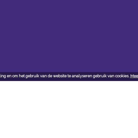
ing en om het gebruik van de website te analyseren gebruik van cookies.
Meer
ct
j vragen en/of opmerkingen
 met ons op: