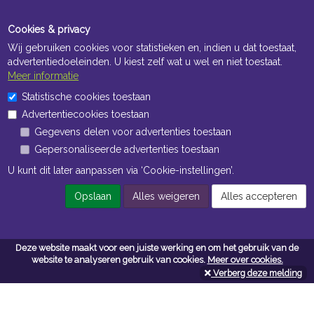
Cookies & privacy
Wij gebruiken cookies voor statistieken en, indien u dat toestaat,
advertentiedoeleinden. U kiest zelf wat u wel en niet toestaat.
Meer informatie
Statistische cookies toestaan
Openingstijden Kantoor
Advertentiecookies toestaan
ma t/m vr 8:30 uur tot 17:00 uur
Gegevens delen voor advertenties toestaan
Gepersonaliseerde advertenties toestaan
Openingstijden Magazijn
U kunt dit later aanpassen via ‘Cookie-instellingen’.
ma t/m vr 7:00 uur tot 16:30 uur
Opslaan
Alles weigeren
Alles accepteren
Navigatie
Deze website maakt voor een juiste werking en om het gebruik van de
website te analyseren gebruik van cookies.
Meer over cookies.
Algemene voorwaarden
Verberg deze melding
Privacy
Cookiebeleid