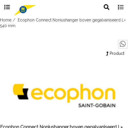
Toggle
Togg
search
navig
Skip
Home
Ecophon Connect Noniushanger boven gegalvaniseerd L=
to
540 mm
content
Product
Ecophon Connect Noniushanger boven gegalvaniseerd L=