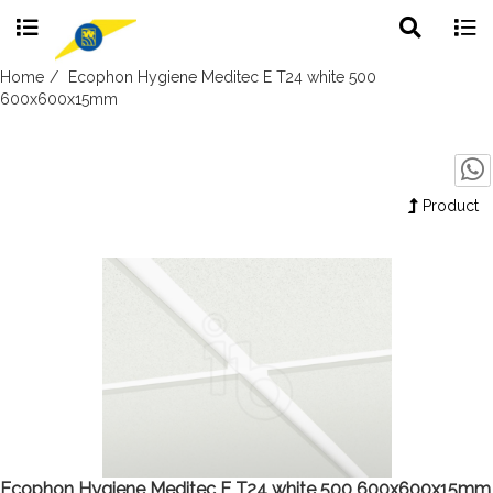
Toggle
Togg
search
navig
Skip
Home
Ecophon Hygiene Meditec E T24 white 500
to
600x600x15mm
content
Product
Ecophon Hygiene Meditec E T24 white 500 600x600x15mm