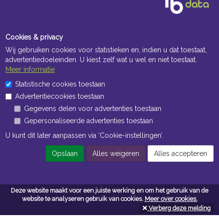
Cookies & privacy
Wij gebruiken cookies voor statistieken en, indien u dat toestaat,
advertentiedoeleinden. U kiest zelf wat u wel en niet toestaat.
Meer informatie
Openingstijden Kantoor
Statistische cookies toestaan
Advertentiecookies toestaan
ma t/m vr 8:30 uur tot 17:00 uur
Gegevens delen voor advertenties toestaan
Gepersonaliseerde advertenties toestaan
Openingstijden Magazijn
U kunt dit later aanpassen via ‘Cookie-instellingen’.
ma t/m vr 7:00 uur tot 16:30 uur
Opslaan
Alles weigeren
Alles accepteren
Navigatie
Deze website maakt voor een juiste werking en om het gebruik van de
Algemene voorwaarden
website te analyseren gebruik van cookies.
Meer over cookies.
Verberg deze melding
Privacy