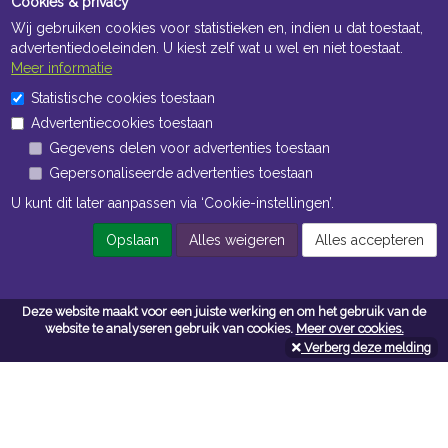
Cookies & privacy
Wij gebruiken cookies voor statistieken en, indien u dat toestaat,
advertentiedoeleinden. U kiest zelf wat u wel en niet toestaat.
Meer informatie
Statistische cookies toestaan
Openingstijden Kantoor
Advertentiecookies toestaan
ma t/m vr 8:30 uur tot 17:00 uur
Gegevens delen voor advertenties toestaan
Gepersonaliseerde advertenties toestaan
Openingstijden Magazijn
U kunt dit later aanpassen via ‘Cookie-instellingen’.
ma t/m vr 7:00 uur tot 16:30 uur
Opslaan
Alles weigeren
Alles accepteren
Navigatie
Deze website maakt voor een juiste werking en om het gebruik van de
website te analyseren gebruik van cookies.
Meer over cookies.
Algemene voorwaarden
Verberg deze melding
Privacy
Cookiebeleid
Cookie-instellingen