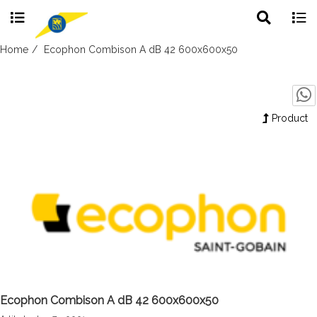
Toggle
Togg
search
navig
Skip
Home
Ecophon Combison A dB 42 600x600x50
to
content
Product
Ecophon Combison A dB 42 600x600x50