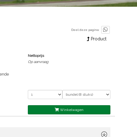
Deel deze pagina:
Product
Nettoprijs
Op aanvraag
gende
en en
ent Board
nds tussen
sbreedte
ug is
Winkelwagen
. In de
tanste H-
r te