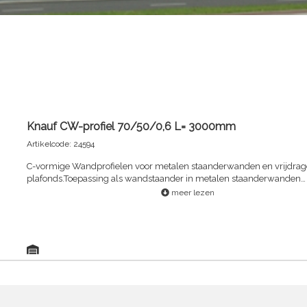
Knauf CW-profiel 70/50/0,6 L= 3000mm
Artikelcode: 24594
C-vormige Wandprofielen voor metalen staanderwanden en vrijdra
plafonds.Toepassing als wandstaander in metalen staanderwanden
(scheidingswanden, voorzetwanden), in combinatie met UW-profiel
meer lezen
Knauf gipsplaten, Knauf Vidiwall gipsvezelplaten of Aquapanel Cem
Indoor. Tevens als horizontale onderconstructie in vrijdragende plafo
twee muren.Koudgevormde, stalen profielen met een nominale flen
van 50 mm en nominale staaldikte van 0,6 mm. De breedte van de r
variabel van 40 mm tot 150 mm. De profielen zijn thermisch verzinkt
rugzijde zijn de profielen op regelmatige afstanden voorzien van ges
vormige gaten, welke kunnen worden omgebogen om leidingen doo
voeren.