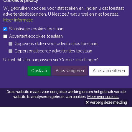
Cookies & privacy
Wij gebruiken cookies voor statistieken en, indien u dat toestaat,
advertentiedoeleinden. U kiest zelf wat u wel en niet toestaat.
Meer informatie
Statistische cookies toestaan
Openingstijden Kantoor
Advertentiecookies toestaan
ma t/m vr 8:30 uur tot 17:00 uur
Gegevens delen voor advertenties toestaan
Gepersonaliseerde advertenties toestaan
Openingstijden Magazijn
U kunt dit later aanpassen via ‘Cookie-instellingen’.
ma t/m vr 7:00 uur tot 16:30 uur
Opslaan
Alles weigeren
Alles accepteren
Navigatie
Deze website maakt voor een juiste werking en om het gebruik van de
website te analyseren gebruik van cookies.
Meer over cookies.
Algemene voorwaarden
Verberg deze melding
Privacy
Cookiebeleid
Cookie-instellingen