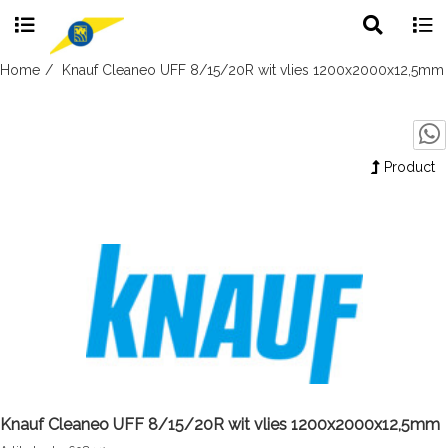
Toggle
Togg
search
navig
Skip
Home
Knauf Cleaneo UFF 8/15/20R wit vlies 1200x2000x12,5mm
to
content
Product
Knauf Cleaneo UFF 8/15/20R wit vlies 1200x2000x12,5mm