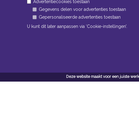
Advertentiecookies toestaan
Gegevens delen voor advertenties toestaan
Gepersonaliseerde advertenties toestaan
U kunt dit later aanpassen via ‘Cookie-instellingen’.
Openingstijden Kantoor
ma t/m vr 8:30 uur tot 17:00 uur
Deze website maakt voor een juiste werk
Openingstijden Magazijn
ma t/m vr 7:00 uur tot 16:30 uur
Navigatie
Conta
Neem bi
Algemene voorwaarden
contact
Privacy