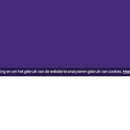
ing en om het gebruik van de website te analyseren gebruik van cookies.
Meer
ct
j vragen en/of opmerkingen
 met ons op: