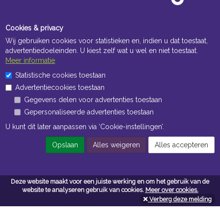
Cookies & privacy
Wij gebruiken cookies voor statistieken en, indien u dat toestaat,
advertentiedoeleinden. U kiest zelf wat u wel en niet toestaat.
Meer informatie
Statistische cookies toestaan
Openingstijden Kantoor
Advertentiecookies toestaan
ma t/m vr 8:30 uur tot 17:00 uur
Gegevens delen voor advertenties toestaan
Gepersonaliseerde advertenties toestaan
Openingstijden Magazijn
U kunt dit later aanpassen via ‘Cookie-instellingen’.
ma t/m vr 7:00 uur tot 16:30 uur
Opslaan
Alles weigeren
Alles accepteren
Navigatie
Deze website maakt voor een juiste werking en om het gebruik van de
Algemene voorwaarden
website te analyseren gebruik van cookies.
Meer over cookies.
Verberg deze melding
Privacy
Cookiebeleid