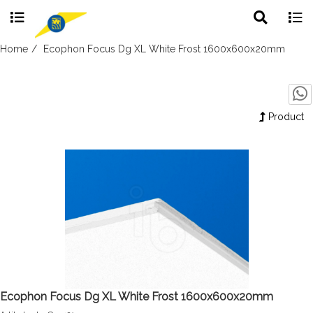
Toggle
Togg
search
navig
Skip
Home
Ecophon Focus Dg XL White Frost 1600x600x20mm
to
content
Product
Ecophon Focus Dg XL White Frost 1600x600x20mm