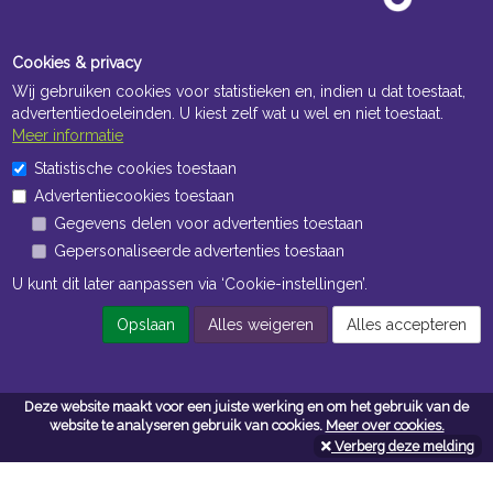
Cookies & privacy
Wij gebruiken cookies voor statistieken en, indien u dat toestaat,
advertentiedoeleinden. U kiest zelf wat u wel en niet toestaat.
Meer informatie
Statistische cookies toestaan
Openingstijden Kantoor
Advertentiecookies toestaan
ma t/m vr 8:30 uur tot 17:00 uur
Gegevens delen voor advertenties toestaan
Gepersonaliseerde advertenties toestaan
Openingstijden Magazijn
U kunt dit later aanpassen via ‘Cookie-instellingen’.
ma t/m vr 7:00 uur tot 16:30 uur
Opslaan
Alles weigeren
Alles accepteren
Navigatie
Deze website maakt voor een juiste werking en om het gebruik van de
Algemene voorwaarden
website te analyseren gebruik van cookies.
Meer over cookies.
Verberg deze melding
Privacy
Cookiebeleid