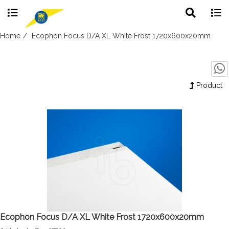
Toggle
Togg
search
navig
Skip
Home
Ecophon Focus D/A XL White Frost 1720x600x20mm
to
content
Product
Ecophon Focus D/A XL White Frost 1720x600x20mm