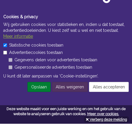
Cookies & privacy
Wij gebruiken cookies voor statistieken en, indien u dat toestaat,
advertentiedoeleinden. U kiest zelf wat u wel en niet toestaat.
Meer informatie
Statistische cookies toestaan
Openingstijden Kantoor
Advertentiecookies toestaan
ma t/m vr 8:30 uur tot 17:00 uur
Gegevens delen voor advertenties toestaan
Gepersonaliseerde advertenties toestaan
Openingstijden Magazijn
U kunt dit later aanpassen via ‘Cookie-instellingen’.
ma t/m vr 7:00 uur tot 16:30 uur
Opslaan
Alles weigeren
Alles accepteren
Navigatie
Deze website maakt voor een juiste werking en om het gebruik van de
Algemene voorwaarden
website te analyseren gebruik van cookies.
Meer over cookies.
Verberg deze melding
Privacy
Cookiebeleid