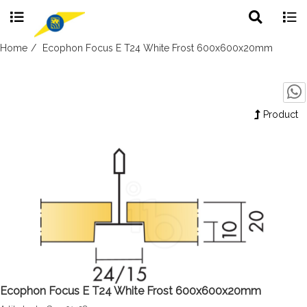
Toggle
Togg
search
navig
Skip
Home
Ecophon Focus E T24 White Frost 600x600x20mm
to
content
Product
Ecophon Focus E T24 White Frost 600x600x20mm