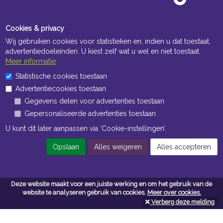
Cookies & privacy
Wij gebruiken cookies voor statistieken en, indien u dat toestaat,
advertentiedoeleinden. U kiest zelf wat u wel en niet toestaat.
Meer informatie
Statistische cookies toestaan
Openingstijden Kantoor
Advertentiecookies toestaan
ma t/m vr 8:30 uur tot 17:00 uur
Gegevens delen voor advertenties toestaan
Gepersonaliseerde advertenties toestaan
Openingstijden Magazijn
U kunt dit later aanpassen via ‘Cookie-instellingen’.
ma t/m vr 7:00 uur tot 16:30 uur
Opslaan
Alles weigeren
Alles accepteren
Navigatie
Deze website maakt voor een juiste werking en om het gebruik van de
Algemene voorwaarden
website te analyseren gebruik van cookies.
Meer over cookies.
Verberg deze melding
Privacy
Cookiebeleid