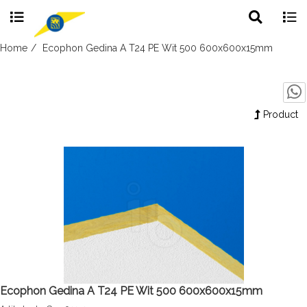
Toggle
Togg
search
navig
Skip
Home
Ecophon Gedina A T24 PE Wit 500 600x600x15mm
to
content
Product
Ecophon Gedina A T24 PE Wit 500 600x600x15mm