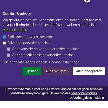
Cookies & privacy
Wij gebruiken cookies voor statistieken en, indien u dat toestaat,
advertentiedoeleinden. U kiest zelf wat u wel en niet toestaat.
Meer informatie
Statistische cookies toestaan
Openingstijden Kantoor
Advertentiecookies toestaan
ma t/m vr 8:30 uur tot 17:00 uur
Gegevens delen voor advertenties toestaan
Gepersonaliseerde advertenties toestaan
Openingstijden Magazijn
U kunt dit later aanpassen via ‘Cookie-instellingen’.
ma t/m vr 7:00 uur tot 16:30 uur
Opslaan
Alles weigeren
Alles accepteren
Navigatie
Deze website maakt voor een juiste werking en om het gebruik van de
Algemene voorwaarden
website te analyseren gebruik van cookies.
Meer over cookies.
Verberg deze melding
Privacy
Cookiebeleid