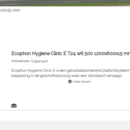
x600x15 mm
Ecophon Hygiene Clinic E T24 wit 500 1200x600x15 m
Artikelcode: G35403421
Ecophon Hygiene Clinic E is een geluidsabsorberend plafondsysteem
toepassing in de gezondheidszorg waar een standaard verlaagd
systeemplafond is vereist, maar waar strikte functionele eisen worde
meer lezen
Dit systeem wordt aanbevolen voor droge omgevingen. Het heeft een
verdekt ophangsysteem en de kantafwerking zorgt voor een schadu
waardoor het plafond een reliëfeffect krijgt. De zichtzijde van elk pan
bevindt zich 7 mm onder de zichtzijde van het profiel. Voorbeelden 
toepassingen: wachtkamers, patiëntenkamers en zusterposten. Het s
geclassificeerd B5 voor zone 4 conform standaard NF S 90-351 en c
geclassificeerd conform ISO 5. Het plafondsysteem bestaat uit Ecop
Hygiene Clinic E panelen en een Ecophon Connect draagconstructie
gewicht van circa 2.5 kg/m². De panelen zijn geproduceerd uit glas