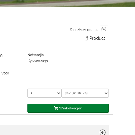
Deel deze pagina:
Product
m
Nettoprijs
Op aanvraag
 voor
n gesteld.
 half-
w,
eel
van
Winkelwagen
ysteem is
lean room
hon
 met een
wol met