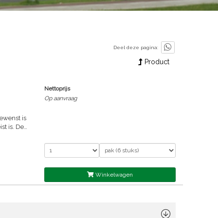
Deel deze pagina:
Product
Nettoprijs
Op aanvraag
ewenst is
st is. De
afond
rbij de
jn niet
hoge
coating en
Winkelwagen
everfd. Het
ische lijm
pervlak
utex™ FT
orptie. In