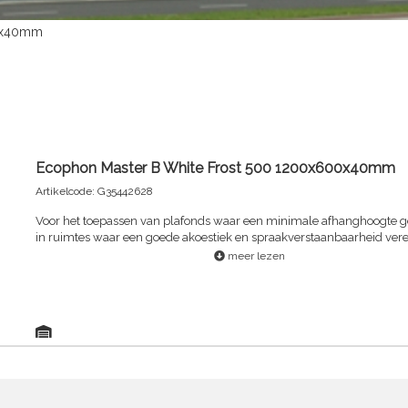
00x40mm
Ecophon Master B White Frost 500 1200x600x40mm
Artikelcode: G35442628
Voor het toepassen van plafonds waar een minimale afhanghoogte g
in ruimtes waar een goede akoestiek en spraakverstaanbaarheid verei
panelen worden naast elkaar rechtstreeks tegen het bouwkundig pl
meer lezen
gelijmd. Ecophon Master™ B geeft het plafond een vlakke indruk, waa
velling kant een smalle groef tussen de panelen vormt. De panelen zi
demonteerbaar. De panelen zijn geproduceerd uit glaswol met een 
dichtheid. De zichtzijde van het paneel is afgewerkt met Akutex™ FT 
de rugzijde van het paneel is voorzien van glasvlies. De kanten zijn g
gewicht bedraagt circa 5 kg/m². Ecophon adviseert Connect™ akoest
voor een snelle en eenvoudige installatie.Akutex™ FT een modern op
verkrijgbaar in vele kleuren op de meeste Ecophon productenHet Ak
in combinatie met de kern van glaswol zorgt voor optimale geluidsabs