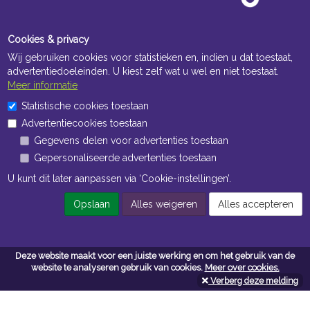
Cookies & privacy
Wij gebruiken cookies voor statistieken en, indien u dat toestaat,
advertentiedoeleinden. U kiest zelf wat u wel en niet toestaat.
Meer informatie
Statistische cookies toestaan
Openingstijden Kantoor
Advertentiecookies toestaan
ma t/m vr 8:30 uur tot 17:00 uur
Gegevens delen voor advertenties toestaan
Gepersonaliseerde advertenties toestaan
Openingstijden Magazijn
U kunt dit later aanpassen via ‘Cookie-instellingen’.
ma t/m vr 7:00 uur tot 16:30 uur
Opslaan
Alles weigeren
Alles accepteren
Navigatie
Deze website maakt voor een juiste werking en om het gebruik van de
Algemene voorwaarden
website te analyseren gebruik van cookies.
Meer over cookies.
Verberg deze melding
Privacy
Cookiebeleid