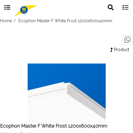
Toggle
Togg
search
navig
Skip
Home
Ecophon Master F White Frost 1200x600x40mm
to
content
Product
Ecophon Master F White Frost 1200x600x40mm