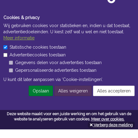
Cookies & privacy
Wij gebruiken cookies voor statistieken en, indien u dat toestaat,
advertentiedoeleinden. U kiest zelf wat u wel en niet toestaat.
Meer informatie
Statistische cookies toestaan
Openingstijden Kantoor
Advertentiecookies toestaan
ma t/m vr 8:30 uur tot 17:00 uur
Gegevens delen voor advertenties toestaan
Gepersonaliseerde advertenties toestaan
Openingstijden Magazijn
U kunt dit later aanpassen via ‘Cookie-instellingen’.
ma t/m vr 7:00 uur tot 16:30 uur
Opslaan
Alles weigeren
Alles accepteren
Navigatie
Deze website maakt voor een juiste werking en om het gebruik van de
Algemene voorwaarden
website te analyseren gebruik van cookies.
Meer over cookies.
Verberg deze melding
Privacy
Cookiebeleid