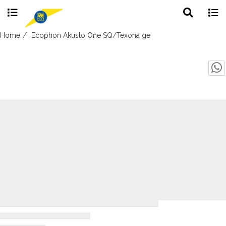
Toggle
Togg
search
navig
Skip
Home
Ecophon Akusto One SQ/Texona ge
to
content