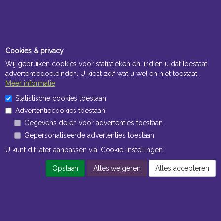
Cookies & privacy
Wij gebruiken cookies voor statistieken en, indien u dat toestaat,
advertentiedoeleinden. U kiest zelf wat u wel en niet toestaat.
Meer informatie
Openingstijden Kantoor
Statistische cookies toestaan
ma t/m vr 8:30 uur tot 17:00 uur
Advertentiecookies toestaan
Gegevens delen voor advertenties toestaan
Openingstijden Magazijn
Gepersonaliseerde advertenties toestaan
ma t/m vr 7:00 uur tot 16:30 uur
U kunt dit later aanpassen via ‘Cookie-instellingen’.
Opslaan
Alles weigeren
Alles accepteren
Navigatie
Algemene voorwaarden
Privacy