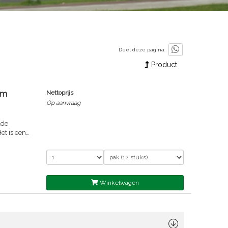
Deel deze pagina:
Product
mm
Nettoprijs
Op aanvraag
lde
et is een
ossingen
dragen bij
evormde
de
Winkelwagen
en kern
nteerd
iseerd