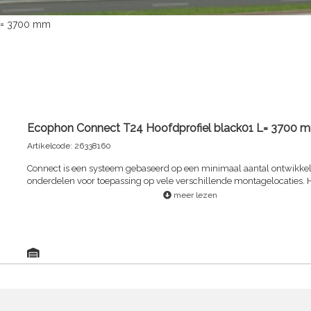
 L= 3700 mm
Ecophon Connect T24 Hoofdprofiel black01 L= 3700 
Artikelcode: 26338160
Connect is een systeem gebaseerd op een minimaal aantal ontwikke
onderdelen voor toepassing op vele verschillende montagelocaties. H
robuust tijdbesparend systeem dat flexibele, esthetische plafondopl
meer lezen
oplevert. Het Connect kwalitateitsmateriaal en de effectieve logistiek 
aan een efficiënt, kostengecontroleerd montageproces.Smalle, V-g
rug zorgt voor een snelle montage van panelen en voorkomt schade , Rigi
met extra torsiesterkte en stabiliteit voor een veilige montage , Nauwkeurige
maatvoering en uitstekend draagvermogen , Uniek rugontwerp voor veilige
bevestiging van de HangerclipsDe T-profielen zijn gerolvormd met e
van gegalvaniseerd staal , Dankzij de gepatenteerde Dwarsprofiel koppeling
kunnen de Connect profielen veilig bevestigd en eenvoudig gedemo
wordenMet "Quick lock". Gegalvaniseerd staal, afgewerkt met galvan