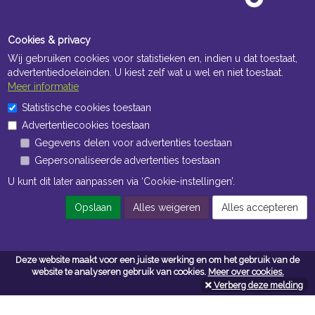
Cookies & privacy
Wij gebruiken cookies voor statistieken en, indien u dat toestaat,
advertentiedoeleinden. U kiest zelf wat u wel en niet toestaat.
Meer informatie
Statistische cookies toestaan
Openingstijden Kantoor
Advertentiecookies toestaan
ma t/m vr 8:30 uur tot 17:00 uur
Gegevens delen voor advertenties toestaan
Gepersonaliseerde advertenties toestaan
Openingstijden Magazijn
U kunt dit later aanpassen via ‘Cookie-instellingen’.
ma t/m vr 7:00 uur tot 16:30 uur
Opslaan
Alles weigeren
Alles accepteren
Navigatie
Deze website maakt voor een juiste werking en om het gebruik van de
Algemene voorwaarden
website te analyseren gebruik van cookies.
Meer over cookies.
Verberg deze melding
Privacy
Cookiebeleid