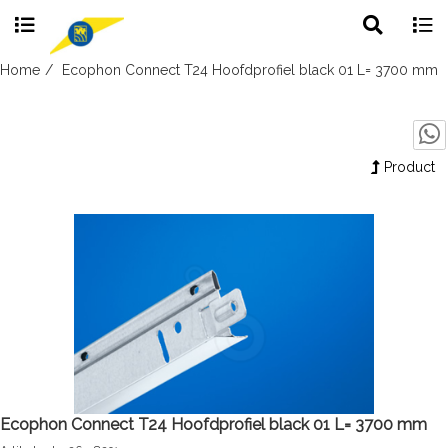
Toggle
Togg
search
navig
Skip
Home
Ecophon Connect T24 Hoofdprofiel black 01 L= 3700 mm
to
content
Product
Ecophon Connect T24 Hoofdprofiel black 01 L= 3700 mm